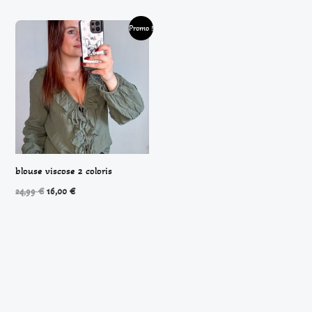
Le
Le
Promo !
prix
prix
initial
actuel
était :
est :
24,99 €.
16,00 €.
blouse viscose 2 coloris
24,99
€
16,00
€