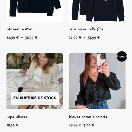
Maman – Mini
Telle mère, telle fille
22,99
€
–
34,99
€
22,99
€
–
34,99
€
Le
Le
Promo !
prix
prix
initial
actuel
était :
est :
27,99 €.
17,00 €.
EN RUPTURE DE STOCK
jupe plissée
blouse coton 2 coloris
18,99
€
27,99
€
17,00
€