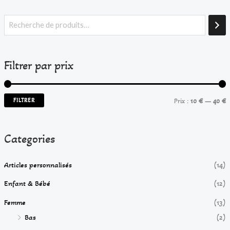
P
P
r
r
i
i
Filtrer par prix
x
x
i
a
FILTRER
Prix :
10 €
—
40 €
n
x
Categories
Articles personnalisés
(14)
Enfant & Bébé
(12)
Femme
(13)
Bas
(2)