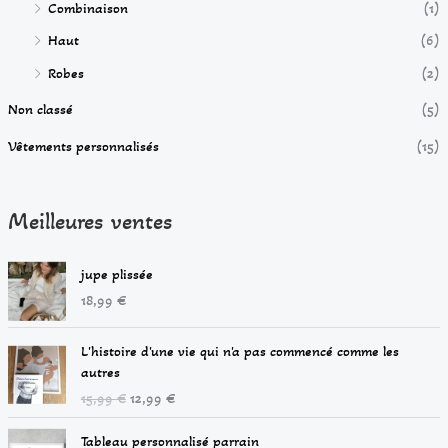
Combinaison
(1)
Haut
(6)
Robes
(2)
Non classé
(5)
Vêtements personnalisés
(15)
Meilleures ventes
jupe plissée
18,99
€
L
L
L'histoire d'une vie qui n'a pas commencé comme les
e
e
autres
p
p
15,99
€
12,99
€
r
r
i
i
P
Tableau personnalisé parrain
x
x