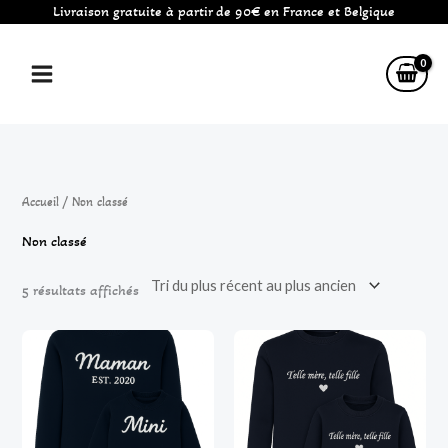
Livraison gratuite à partir de 90€ en France et Belgique
Aller
au
contenu
Trié
du
plus
récent
au
plus
Accueil
/ Non classé
ancien
Non classé
5 résultats affichés
Plage
Plage
de
de
prix :
prix :
22,99 €
22,99 €
à
à
34,99 €
34,99 €